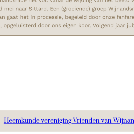
dsrade het vol: vanaf de wijding van het beeld van
mei naar Sittard. Een (groeiende) groep Wijnands
 gaat het in processie, begeleid door onze fanfare
, opgeluisterd door ons eigen koor. Volgend jaar ju
Heemkunde vereniging Vrienden van Wijna