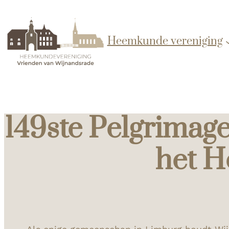
Heemkunde vereniging
149ste Pelgrimage
het He