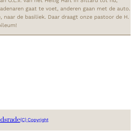
 O.L.V. van het Heilig Hart in Sittard tot nu,
radenaren gaat te voet, anderen gaan met de auto.
, naar de basiliek. Daar draagt onze pastoor de H.
bileum!
ndsrade
(C) Copyright