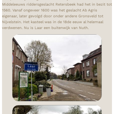
Middeleeuws riddersgeslacht Retersbeek had het in bezit tot
1560. Vanaf ongeveer 1600 was het geslacht Ab Agris
eigenaar, later gevolgd door onder andere Gronsveld tot
Nijvelstein. Het kasteel was in de 18de eeuw al helemaal
verdwenen. Nu is Laar een buitenwijk van Nuth.