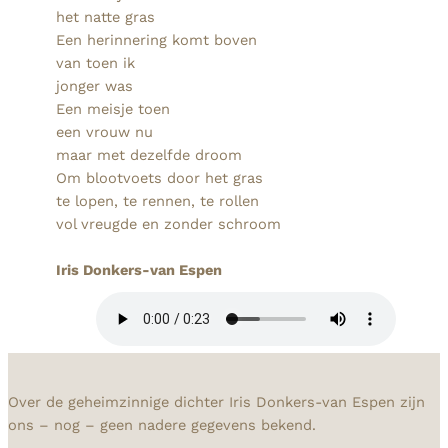
het natte gras
Een herinnering komt boven
van toen ik
jonger was
Een meisje toen
een vrouw nu
maar met dezelfde droom
Om blootvoets door het gras
te lopen, te rennen, te rollen
vol vreugde en zonder schroom
Iris Donkers-van Espen
Over de geheimzinnige dichter Iris Donkers-van Espen zijn
ons – nog – geen nadere gegevens bekend.