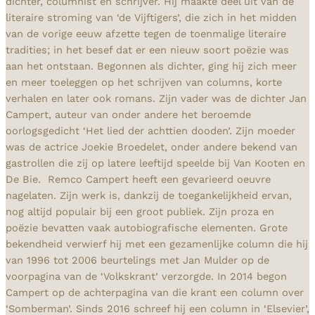
dichter, columnist en schrijver. Hij maakte deel uit van de
literaire stroming van ‘de Vijftigers’, die zich in het midden
van de vorige eeuw afzette tegen de toenmalige literaire
tradities; in het besef dat er een nieuw soort poëzie was
aan het ontstaan. Begonnen als dichter, ging hij zich meer
en meer toeleggen op het schrijven van columns, korte
verhalen en later ook romans. Zijn vader was de dichter Jan
Campert, auteur van onder andere het beroemde
oorlogsgedicht ‘Het lied der achttien dooden’. Zijn moeder
was de actrice Joekie Broedelet, onder andere bekend van
gastrollen die zij op latere leeftijd speelde bij Van Kooten en
De Bie. Remco Campert heeft een gevarieerd oeuvre
nagelaten. Zijn werk is, dankzij de toegankelijkheid ervan,
nog altijd populair bij een groot publiek. Zijn proza en
poëzie bevatten vaak autobiografische elementen. Grote
bekendheid verwierf hij met een gezamenlijke column die hij
van 1996 tot 2006 beurtelings met Jan Mulder op de
voorpagina van de ‘Volkskrant’ verzorgde. In 2014 begon
Campert op de achterpagina van die krant een column over
‘Somberman’. Sinds 2016 schreef hij een column in ‘Elsevier’,