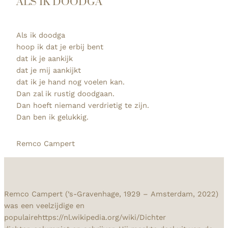
ALS IK DOODGA
Als ik doodga
hoop ik dat je erbij bent
dat ik je aankijk
dat je mij aankijkt
dat ik je hand nog voelen kan.
Dan zal ik rustig doodgaan.
Dan hoeft niemand verdrietig te zijn.
Dan ben ik gelukkig.
Remco Campert
Remco Campert (’s-Gravenhage, 1929 – Amsterdam, 2022)
was een veelzijdige en
populairehttps://nl.wikipedia.org/wiki/Dichter