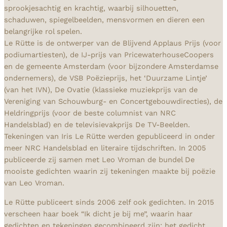
sprookjesachtig en krachtig, waarbij silhouetten,
schaduwen, spiegelbeelden, mensvormen en dieren een
belangrijke rol spelen.
Le Rütte is de ontwerper van de Blijvend Applaus Prijs (voor
podiumartiesten), de IJ-prijs van PricewaterhouseCoopers
en de gemeente Amsterdam (voor bijzondere Amsterdamse
ondernemers), de VSB Poëzieprijs, het ‘Duurzame Lintje’
(van het IVN), De Ovatie (klassieke muziekprijs van de
Vereniging van Schouwburg- en Concertgebouwdirecties), de
Heldringprijs (voor de beste columnist van NRC
Handelsblad) en de televisievakprijs De TV-Beelden.
Tekeningen van Iris Le Rütte werden gepubliceerd in onder
meer NRC Handelsblad en literaire tijdschriften. In 2005
publiceerde zij samen met Leo Vroman de bundel De
mooiste gedichten waarin zij tekeningen maakte bij poëzie
van Leo Vroman.
Le Rütte publiceert sinds 2006 zelf ook gedichten. In 2015
verscheen haar boek “Ik dicht je bij me”, waarin haar
gedichten en tekeningen gecombineerd zijn; het gedicht