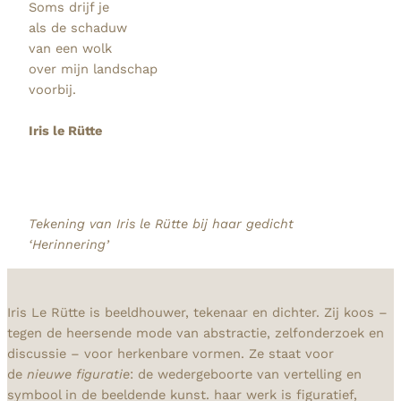
Soms drijf je
als de schaduw
van een wolk
over mijn landschap
voorbij.
Iris le Rütte
Tekening van Iris le Rütte bij haar gedicht
‘Herinnering’
Iris Le Rütte is beeldhouwer, tekenaar en dichter. Zij koos –
tegen de heersende mode van abstractie, zelfonderzoek en
discussie – voor herkenbare vormen. Ze staat voor
de
nieuwe figuratie
: de wedergeboorte van vertelling en
symbool in de beeldende kunst. haar werk is figuratief,