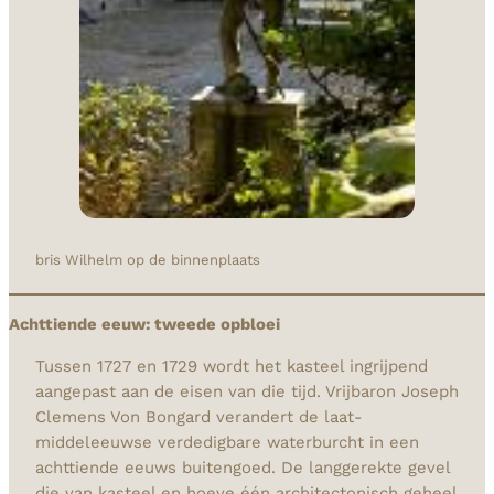
bris Wilhelm op de binnenplaats
Achttiende eeuw: tweede opbloei
Tussen 1727 en 1729 wordt het kasteel ingrijpend
aangepast aan de eisen van die tijd. Vrijbaron Joseph
Clemens Von Bongard verandert de laat-
middeleeuwse verdedigbare waterburcht in een
achttiende eeuws buitengoed. De langgerekte gevel
die van kasteel en hoeve één architectonisch geheel