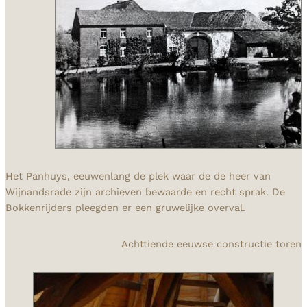
Het Panhuys, eeuwenlang de plek waar de de heer van
Wijnandsrade zijn archieven bewaarde en recht sprak. De
Bokkenrijders pleegden er een gruwelijke overval.
Achttiende eeuwse constructie toren