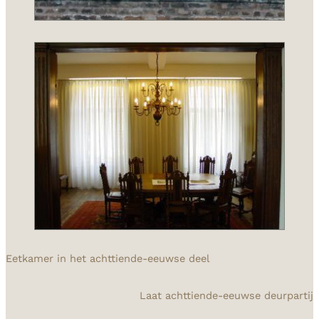
Eetkamer in het achttiende-eeuwse deel
Laat achttiende-eeuwse deurpartij