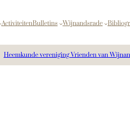
Activiteiten
Bulletins
Wijnandsrade
Bibliogr
Heemkunde vereniging Vrienden van Wijna