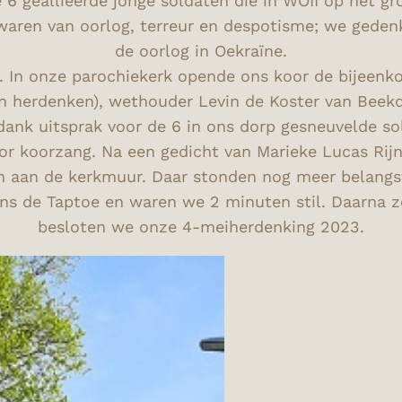
 6 geallieerde jonge soldaten die in WOII op het 
 waren van oorlog, terreur en despotisme; we gedenk
de oorlog in Oekraïne.
. In onze parochiekerk opende ons koor de bijeenk
n herdenken), wethouder Levin de Koster van Beekd
n dank uitsprak voor de 6 in ons dorp gesneuvelde s
oor koorzang. Na een gedicht van Marieke Lucas Ri
n aan de kerkmuur. Daar stonden nog meer belangs
kens de Taptoe en waren we 2 minuten stil. Daarna
besloten we onze 4-meiherdenking 2023.