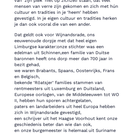
van ‘zijn plek’ niet op zichzelf staan, dat veel
mensen van verre zijn gekomen en zich met hún
cultuur en tradities in je ‘heem’ hebben
gevestigd. In je eigen cultuur en tradities herken
je dan ook vooral die van een ander.
Dat geldt ook voor Wijnandsrade, ons
eeuwenoude dorpje met dat heel eigen
Limburgse karakter:onze stichter was een
edelman uit Schinnen,een familie van Duitse
baronnen heeft ons dorp meer dan 700 jaar in
bezit gehad,
we waren Brabants, Spaans, Oostenrijks, Frans
en Belgisch,
bekende ‘Röatsjer’ families stammen van
rentmeesters uit Luxemburg en Duitsland,
Europese oorlogen, van de Middeleeuwen tot WO
II, hebben hun sporen achtergelaten,
paters en landarbeiders uit heel Europa hebben
zich in Wijnandsrade gevestigd,
een schrijver uit het Haagse Voorhout kent onze
geschiedenis beter dan wie dan ook,
en onze burgemeester is helemaal uit Suriname