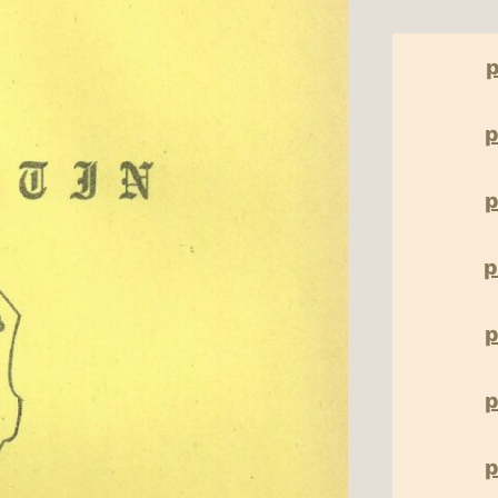
p
p
p
p
p
p